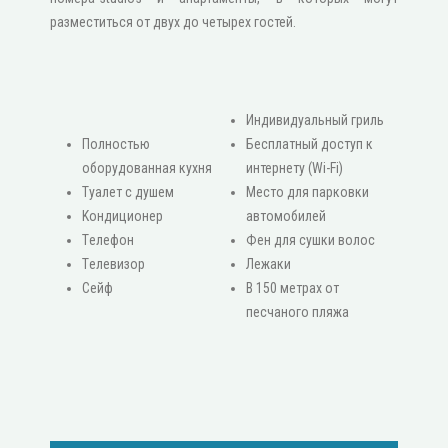
разместиться от двух до четырех гостей.
Индивидуальный гриль
Πолностью
Бесплатный доступ к
оборудованная кухня
интернету (Wi-Fi)
Туалет с душем
Место для парковки
Κондиционер
автомобилей
Τелефон
Фен для сушки волос
Τелевизор
Лежаки
Сейф
В 150 метрах от
песчаного пляжа