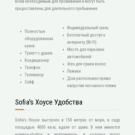
всем необходимым для проживания и могут быть
предоставлены для длительного пребывания.
Индивидуальный гриль
Πолностью
Бесплатный доступ к
оборудованная
интернету (Wi-Fi)
кухня
Место для парковки
Туалет с душем
автомобилей
Κондиционер
Фен для сушки волос
Τелефон
Лежаки
Τелевизор
Дом расположен прямо
Сейф
напротив песчаного пляжа
Sofia's Хоусе Удобства
Sofia's House выстроен в 150 метрах от моря, в саду
площадью 4000 кв.м, вдали от шума. В нем имеются
номера-studios и апартаменты, в которых могут