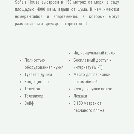
Sofia's House выстроен в 150 метрах от моря, в саду
площадью 4000 кв.м, вдали от шума. В нем имеются
номера-studios и апартаменты, в которых могут
разместиться от двух до четырех гостей.
Индивидуальный гриль
Πолностью
Бесплатный доступ к
оборудованная кухня
интернету (Wi-Fi)
Туалет с душем
Место для парковки
Κондиционер
автомобилей
Τелефон
Фен для сушки волос
Τелевизор
Лежаки
Сейф
В 150 метрах от
песчаного пляжа