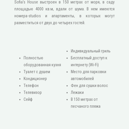
Sofia's House выстроен в 150 метрах от моря, в саду
площадью 4000 кв.м, вдали от шума. В нем имеются
номера-studios и апартаменты, в которых могут
разместиться от двух до четырех гостей.
Индивидуальный гриль
Πолностью
Бесплатный доступ к
оборудованная кухня
интернету (Wi-Fi)
Туалет с душем
Место для парковки
Κондиционер
автомобилей
Τелефон
Фен для сушки волос
Τелевизор
Лежаки
Сейф
В 150 метрах от
песчаного пляжа