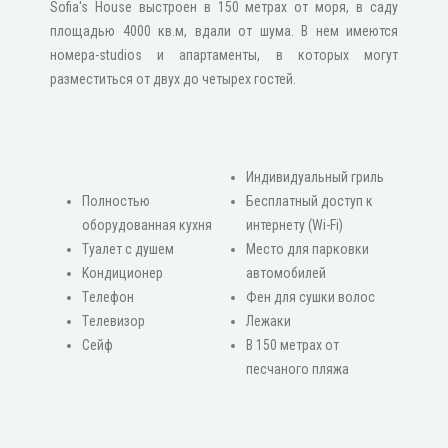
Sofia's House выстроен в 150 метрах от моря, в саду
площадью 4000 кв.м, вдали от шума. В нем имеются
номера-studios и апартаменты, в которых могут
разместиться от двух до четырех гостей.
Индивидуальный гриль
Πолностью
Бесплатный доступ к
оборудованная кухня
интернету (Wi-Fi)
Туалет с душем
Место для парковки
Κондиционер
автомобилей
Τелефон
Фен для сушки волос
Τелевизор
Лежаки
Сейф
В 150 метрах от
песчаного пляжа